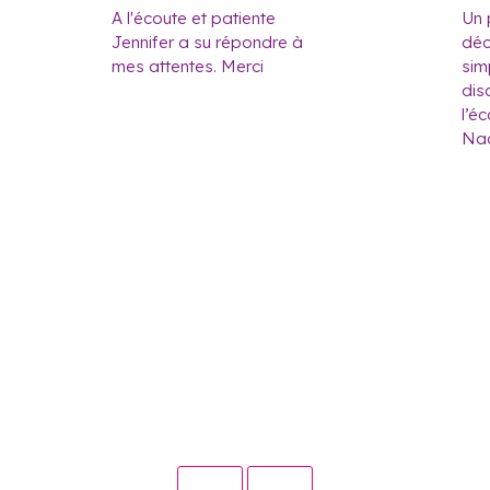
A l'écoute et patiente
Un 
Jennifer a su répondre à
déc
mes attentes. Merci
sim
dis
l’é
Nad