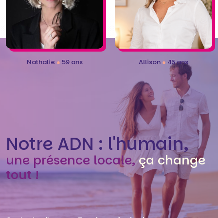
Nathalie
●
59 ans
Allison
●
45 ans
Notre ADN : l'humain,
une présence locale,
ça change
tout !