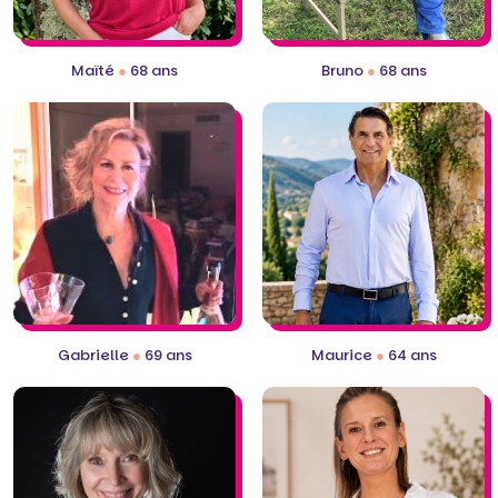
Maïté
●
68 ans
Bruno
●
68 ans
Gabrielle
●
69 ans
Maurice
●
64 ans